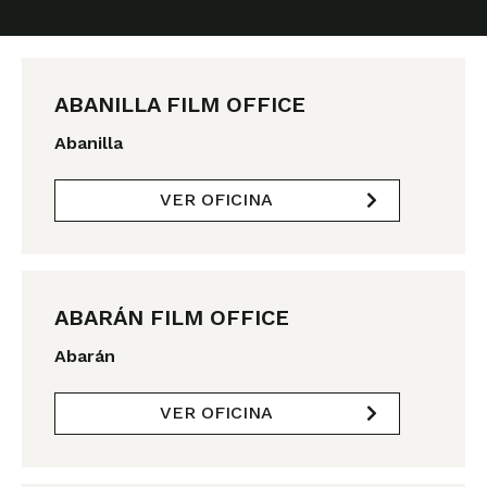
P
P
P
á
á
á
ABANILLA FILM OFFICE
g
g
g
i
i
i
Abanilla
n
n
n
a
a
a
VER OFICINA
ABARÁN FILM OFFICE
Abarán
VER OFICINA