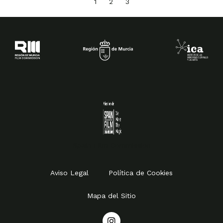
1
2
3
Spain Film Commission
Aviso Legal
Política de Cookies
Mapa del Sitio
I