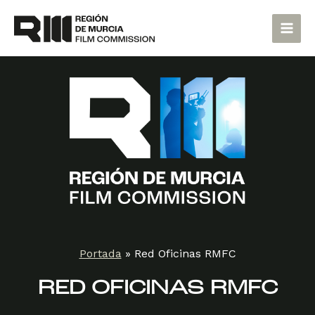
Ir
Main
al
Men
contenido
Portada
»
Red Oficinas RMFC
RED OFICINAS RMFC