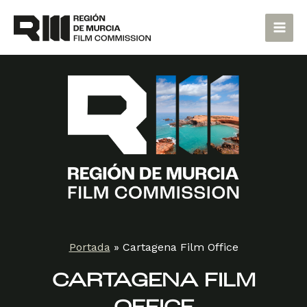
Ir
Main
al
Men
contenido
Portada
»
Cartagena Film Office
CARTAGENA FILM