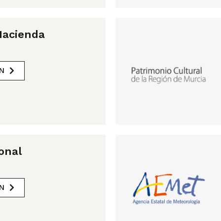
Hacienda
N
onal
N