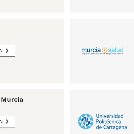
N
 Murcia
N