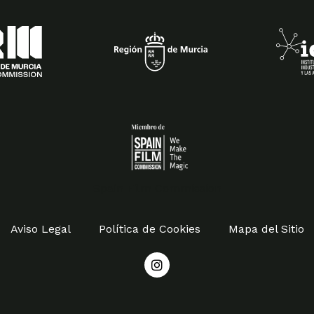
Spain Film Commission
Aviso Legal
Política de Cookies
Mapa del Sitio
I
n
s
t
a