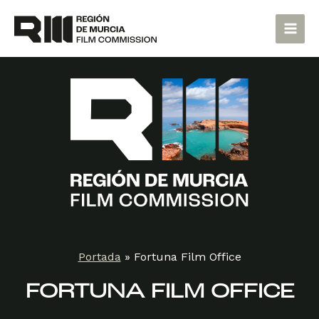
Ir
Main
al
Men
contenido
Portada
»
Fortuna Film Office
FORTUNA FILM OFFICE