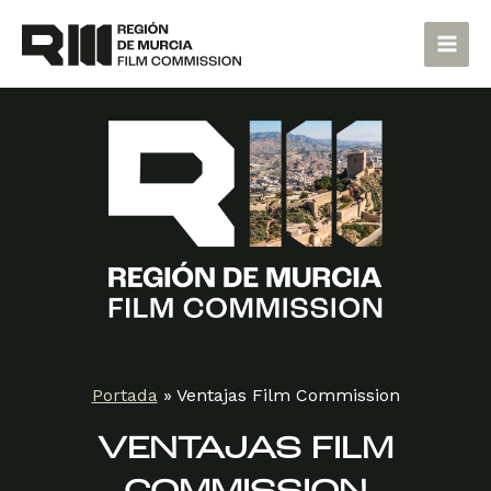
Ir
Main
al
Men
contenido
Portada
»
Ventajas Film Commission
VENTAJAS FILM