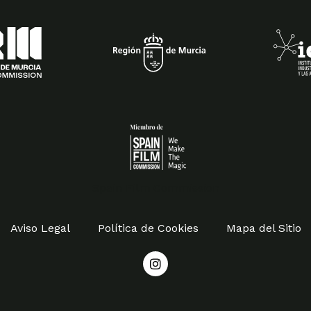
Spain Film Commission
Aviso Legal
Política de Cookies
Mapa del Sitio
I
n
s
t
a