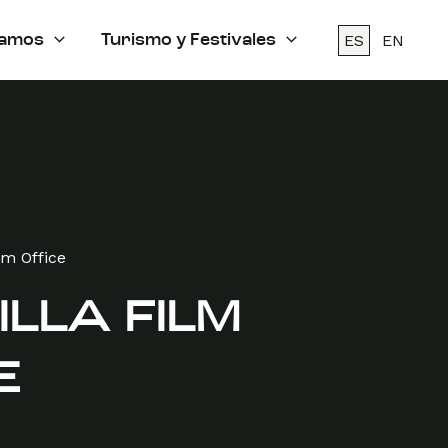
ES
EN
amos
Turismo y Festivales
lm Office
LLA FILM
E