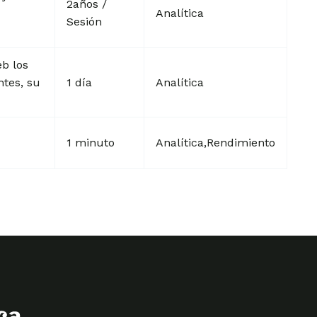
2años /
Analítica
Sesión
eb los
ntes, su
1 día
Analítica
1 minuto
Analítica,Rendimiento