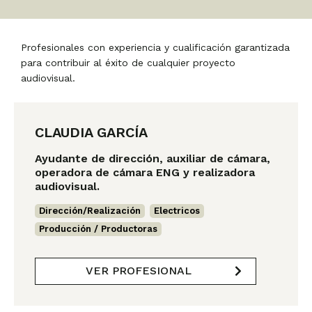
Profesionales con experiencia y cualificación garantizada
para contribuir al éxito de cualquier proyecto
audiovisual.
P
P
P
P
P
P
á
á
á
á
á
á
CLAUDIA GARCÍA
g
g
g
g
g
g
i
i
i
i
i
i
Ayudante de dirección, auxiliar de cámara,
n
n
n
n
n
n
operadora de cámara ENG y realizadora
audiovisual.
a
a
a
a
a
a
Dirección/Realización
,
Electricos
,
Producción / Productoras
VER PROFESIONAL