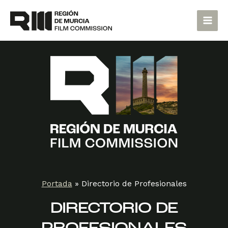
Ir
Main
al
Men
contenido
Portada
»
Directorio de Profesionales
DIRECTORIO DE