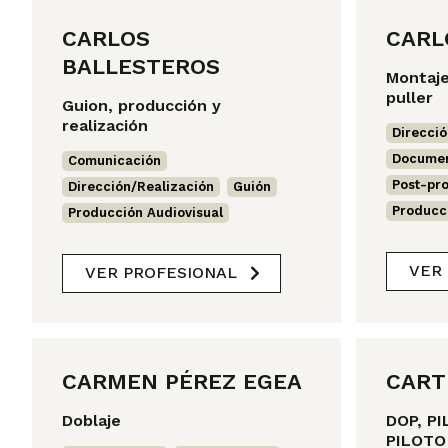
CARLOS
CARL
BALLESTEROS
Montaje
puller
Guion, producción y
realización
Direcció
Documen
Comunicación
,
Post-pr
Dirección/Realización
,
Guión
,
Producc
Producción Audiovisual
VER
VER PROFESIONAL
CARMEN PÉREZ EGEA
CART
Doblaje
DOP, P
PILOTO