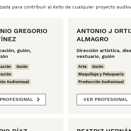
izada para contribuir al éxito de cualquier proyecto audiov
P
P
P
P
P
á
á
á
á
á
NIO GREGORIO
ANTONIO J ORTI
g
g
g
g
g
ÍNEZ
ALMAGRO
i
i
i
i
i
ación, guión,
Dirección artística, di
n
n
n
n
n
ción
vestuario, guión
a
a
a
a
a
ación
,
Guión
,
Arte
,
Guión
,
tación
,
Maquillaje y Peluquería
,
ión Audiovisual
Producción Audiovisual
 PROFESIONAL
VER PROFESIONAL