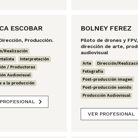
CA ESCOBAR
BOLNEY FEREZ
 Dirección, Producción.
Piloto de drones y FPV,
dirección de arte, pro
n/Realización
,
audiovisual
talista
,
Interpretación
,
Arte
,
Dirección/Realizaci
ión / Productoras
,
Fotografía
,
ión Audiovisual
,
Post-producción imagen
,
s a la producción
Post-producción sonido
,
Producción Audiovisual
 PROFESIONAL
VER PROFESIONAL