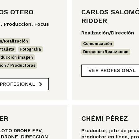
OS OTERO
CARLOS SALOM
RIDDER
, Producción, Focus
Realización/Dirección
n/Realización
,
Comunicación
,
talista
,
Fotografía
,
Dirección/Realización
oducción imagen
,
ión / Productoras
VER PROFESIONAL
 PROFESIONAL
ER
CHÉMI PÉREZ
ILOTO DRONE FPV,
Productor, jefe de pro
 DRONE, DIRECCION,
productor en línea, pr