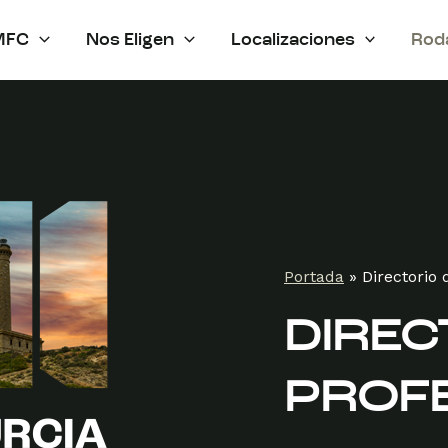
MFC
Nos Eligen
Localizaciones
Rod
Portada
»
Directorio 
DIREC
PROF