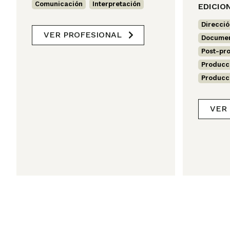
Comunicación
,
Interpretación
EDICIO
Direcció
VER PROFESIONAL
Documen
Post-pr
Producc
Producc
VER