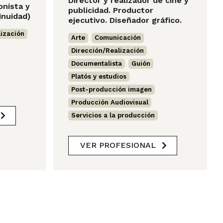
Director y realizador de cine y
onista y
publicidad. Productor
inuidad)
ejecutivo. Diseñador gráfico.
ización
,
Arte
,
Comunicación
,
Dirección/Realización
,
Documentalista
,
Guión
,
Platós y estudios
,
Post-producción imagen
,
Producción Audiovisual
,
Servicios a la producción
VER PROFESIONAL