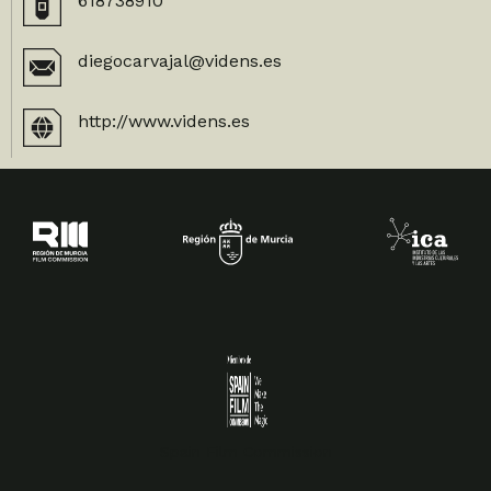
618738910
diegocarvajal@videns.es
http://www.videns.es
Spain Film Commission