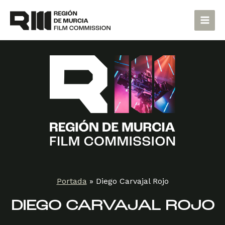
Ir
Main
al
Men
contenido
Portada
»
Diego Carvajal Rojo
DIEGO CARVAJAL ROJO