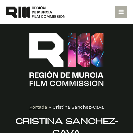
Ir
Main
al
Men
contenido
Portada
»
Cristina Sanchez-Cava
CRISTINA SANCHEZ-