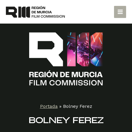
Ir
Main
al
Men
contenido
Portada
»
Bolney Ferez
BOLNEY FEREZ