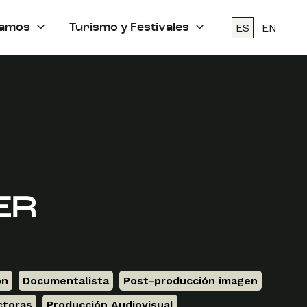
ES
EN
amos
Turismo y Festivales
ER
ón
,
Documentalista
,
Post-producción imagen
,
ctoras
,
Producción Audiovisual