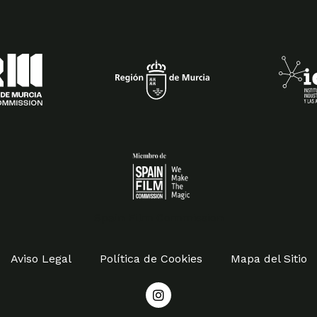
Spain Film Commission
Aviso Legal
Política de Cookies
Mapa del Sitio
I
n
s