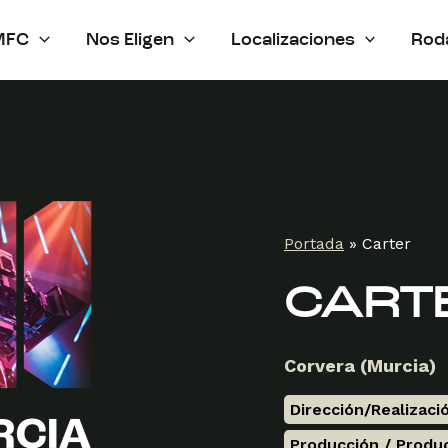
MFC
Nos Eligen
Localizaciones
Rod
Portada
»
Carter
CART
Corvera (Murcia)
Dirección/Realizaci
Producción / Produ