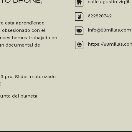
OTO DRONE,
calle agustin virgili
622828742
re esta aprendiendo
info@88millas.com
o obsesionado con el
onces hemos trabajado en
https://88millas.co
 un documental de
3 pro, Slider motorizado
0.
punto del planeta.