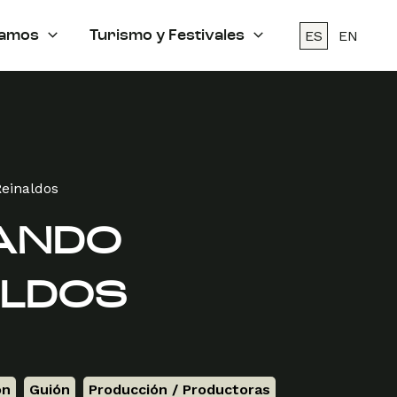
ES
EN
amos
Turismo y Festivales
einaldos
ANDO
ALDOS
ón
,
Guión
,
Producción / Productoras
,