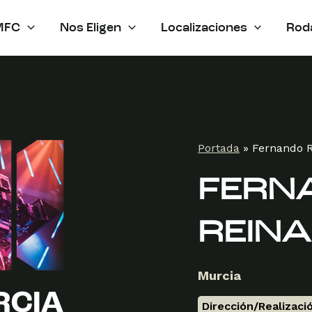
MFC
Nos Eligen
Localizaciones
Rod
Portada
»
Fernando R
FERN
REIN
Murcia
Dirección/Realizaci