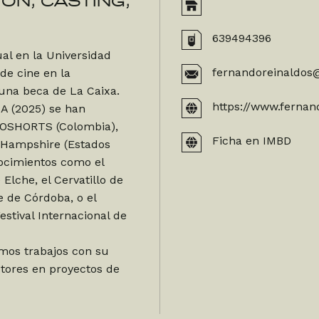
IÓN, CASTING,
639494396
l en la Universidad
fernandoreinaldos
de cine en la
una beca de La Caixa.
https://www.fernan
A (2025) se han
OGOSHORTS (Colombia),
Ficha en IMBD
 Hampshire (Estados
nocimientos como el
Elche, el Cervatillo de
 de Córdoba, o el
stival Internacional de
mos trabajos con su
ctores en proyectos de