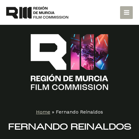
Skip
Main
to
Men
content
Home
»
Fernando Reinaldos
FERNANDO REINALDOS