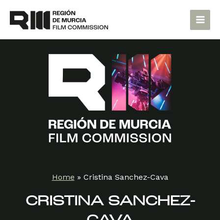
Skip
Main
to
Men
content
Home
»
Cristina Sanchez-Cava
CRISTINA SANCHEZ-