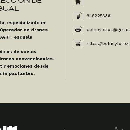
RECCIÓN DE
SUAL
645225336
a, especializado en
bolneyferez@gmai
 Operador de drones
ISART, escuela
https://bolneyfere
vicios de vuelos
drones convencionales.
itir emociones desde
es impactantes.