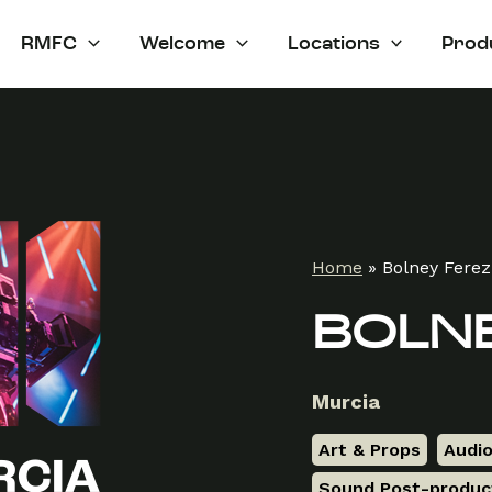
RMFC
Welcome
Locations
Prod
Home
»
Bolney Ferez
BOLN
Murcia
Art & Props
,
Audio
Sound Post-produc