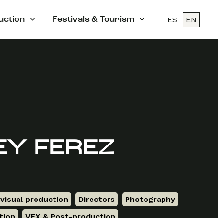
ES
EN
uction
Festivals & Tourism
EY FEREZ
visual production
,
Directors
,
Photography
,
tion
,
VFX & Post-production