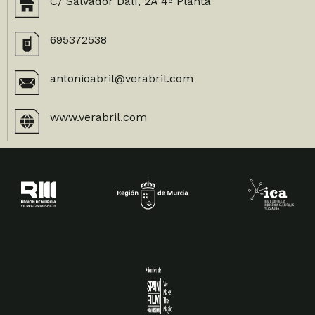
C/ Salvador Dalí, 2A 4ª Planta
695372538
antonioabril@verabril.com
www.verabril.com