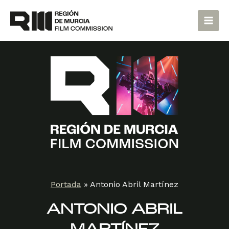
Ir
Main
al
Men
contenido
Portada
»
Antonio Abril Martínez
ANTONIO ABRIL