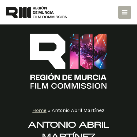
Skip
Main
to
Men
content
Home
»
Antonio Abril Martínez
ANTONIO ABRIL