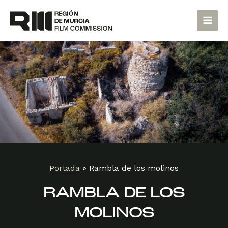
Ir
Main
al
Men
contenido
Portada
»
Rambla de los molinos
RAMBLA DE LOS
MOLINOS