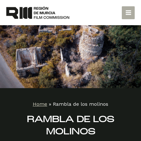
Skip
Main
to
Men
content
Home
»
Rambla de los molinos
RAMBLA DE LOS
MOLINOS