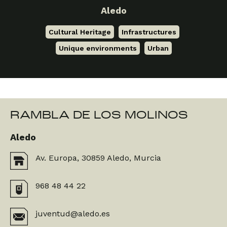
Aledo
Cultural Heritage
,
Infrastructures
,
Unique environments
,
Urban
RAMBLA DE LOS MOLINOS
Aledo
Av. Europa, 30859 Aledo, Murcia
968 48 44 22
juventud@aledo.es