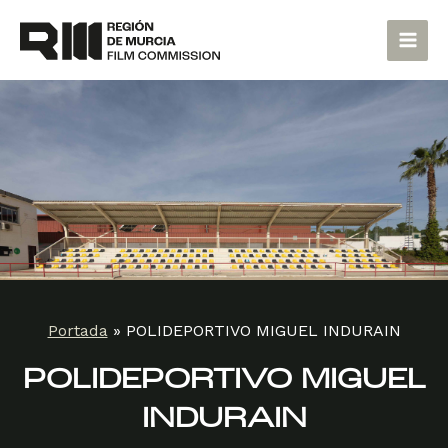
Ir
Main
al
Men
contenido
Portada
»
POLIDEPORTIVO MIGUEL INDURAIN
POLIDEPORTIVO MIGUEL
INDURAIN