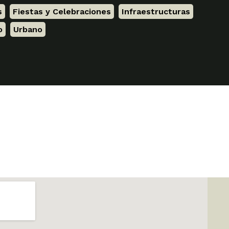
s
,
Fiestas y Celebraciones
,
Infraestructuras
,
o
,
Urbano