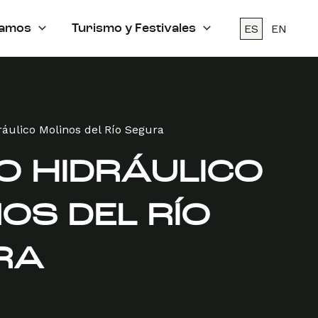
ES
EN
amos
Turismo y Festivales
áulico Molinos del Río Segura
O HIDRÁULICO
OS DEL RÍO
RA