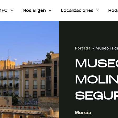
MFC
Nos Eligen
Localizaciones
Rod
Portada
»
Museo Hidr
MUSE
MOLIN
SEGU
Murcia