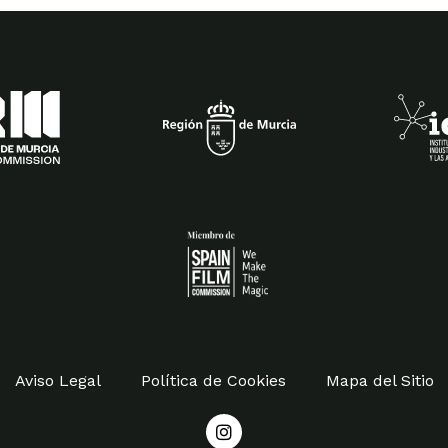
Spain Film Commission
Aviso Legal
Política de Cookies
Mapa del Sitio
I
n