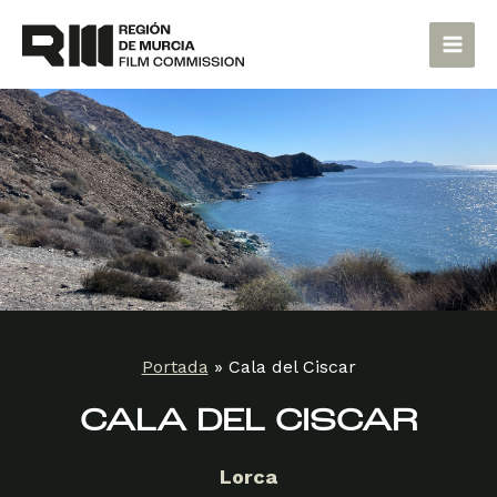
Ir
Main
al
Men
contenido
Portada
»
Cala del Ciscar
CALA DEL CISCAR
Lorca