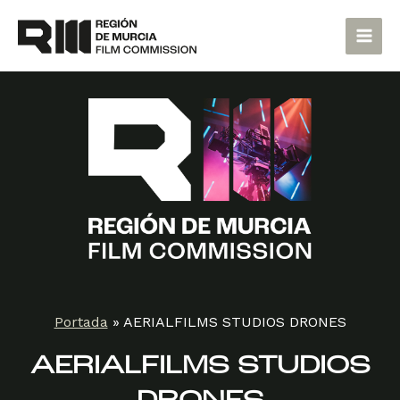
Ir
Main
al
Men
contenido
Portada
»
AERIALFILMS STUDIOS DRONES
AERIALFILMS STUDIOS