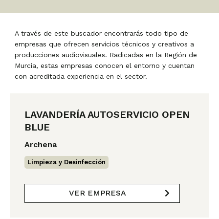
A través de este buscador encontrarás todo tipo de
empresas que ofrecen servicios técnicos y creativos a
producciones audiovisuales. Radicadas en la Región de
Murcia, estas empresas conocen el entorno y cuentan
con acreditada experiencia en el sector.
P
P
P
P
á
á
á
á
LAVANDERÍA AUTOSERVICIO OPEN
g
g
g
g
BLUE
i
i
i
i
n
n
n
n
Archena
a
a
a
a
Limpieza y Desinfección
VER EMPRESA