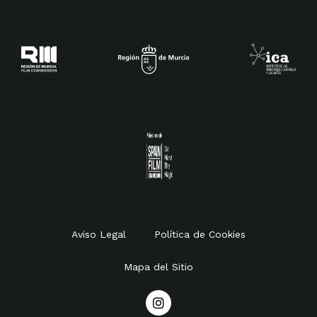
Spain Film Commission
Aviso Legal
Política de Cookies
Mapa del Sitio
I
n