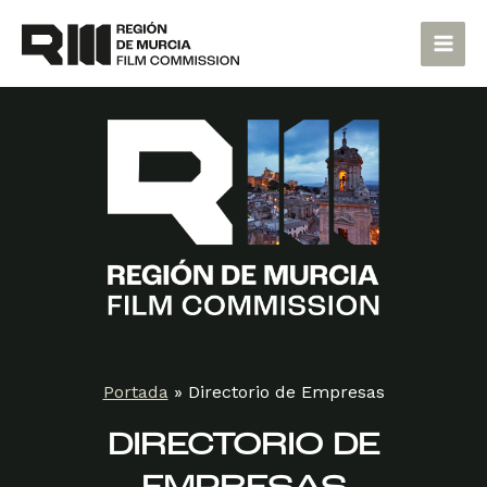
Ir
Main
al
Men
contenido
Portada
»
Directorio de Empresas
DIRECTORIO DE