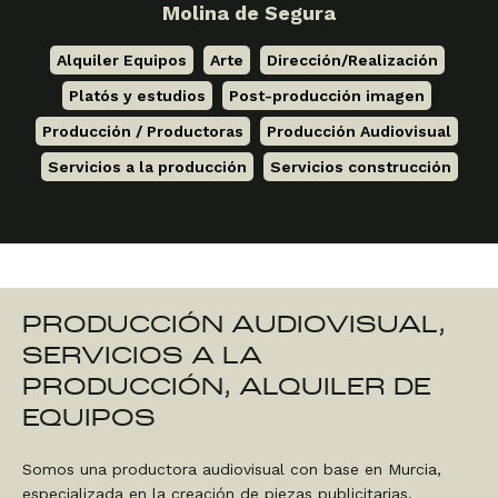
Molina de Segura
Alquiler Equipos
,
Arte
,
Dirección/Realización
,
Platós y estudios
,
Post-producción imagen
,
Producción / Productoras
,
Producción Audiovisual
,
Servicios a la producción
,
Servicios construcción
PRODUCCIÓN AUDIOVISUAL,
SERVICIOS A LA
PRODUCCIÓN, ALQUILER DE
EQUIPOS
Somos una productora audiovisual con base en Murcia,
especializada en la creación de piezas publicitarias,