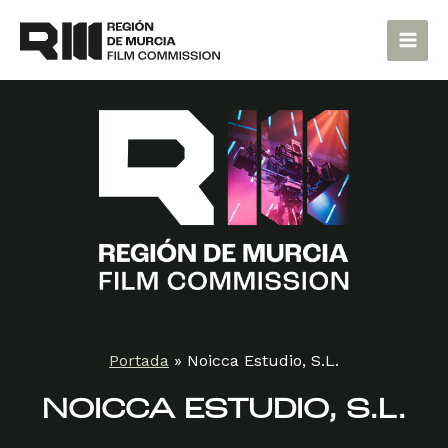
Ir
Main
al
Men
contenido
Portada
»
Noicca Estudio, S.L.
NOICCA ESTUDIO, S.L.