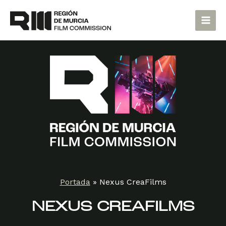
Ir
Main
al
Men
contenido
Portada
»
Nexus CreaFilms
NEXUS CREAFILMS