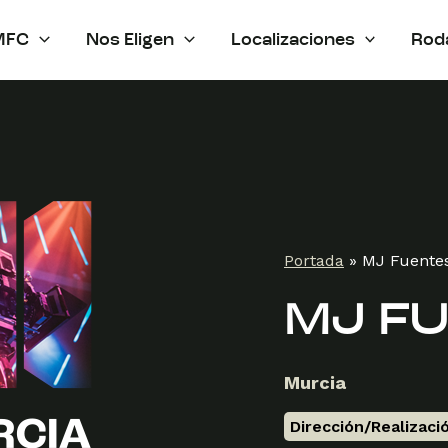
MFC
Nos Eligen
Localizaciones
Rod
Portada
»
MJ Fuente
MJ F
Murcia
Dirección/Realizaci