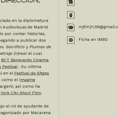
 DIRECCIÓN,
nciada en la diplomatura
mjfm21.99@gmail.
el Audiovisual de Madrid
 por contar historias,
Ficha en IMBD
llegando a publicar dos
es. Sacrificio
y
Plumas de
metraje
(Ir)real
el cual
l
BCT Benevento Cinema
 Festival
. Su última
l en el
Festival de Sitges
s como el I
magine
’argent, así como ha
York City Short Film
ajo el rol de ayudante de
tagonizado por Macarena