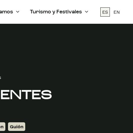
ES
EN
amos
Turismo y Festivales
s
UENTES
ón
,
Guión