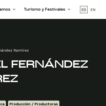
ES
EN
amos
Turismo y Festivales
rnández Ramírez
EL FERNÁNDEZ
REZ
ica
,
Producción / Productoras
,