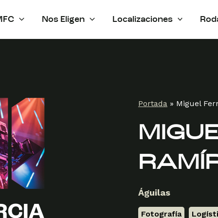
MFC
Nos Eligen
Localizaciones
Rod
Portada
»
Miguel Fe
MIGU
RAMÍ
Águilas
Fotografía
,
Logíst