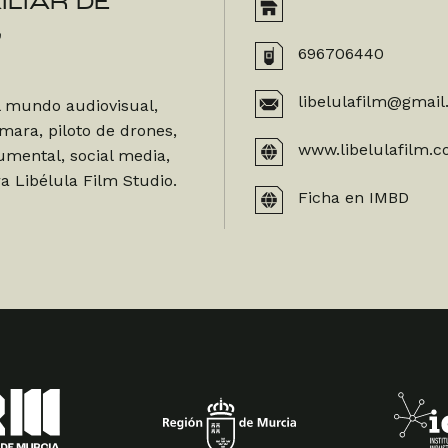
LIAR DE
,
696706440
libelulafilm@gmai
l mundo audiovisual,
mara, piloto de drones,
www.libelulafilm.
cumental, social media,
a Libélula Film Studio.
Ficha en IMBD