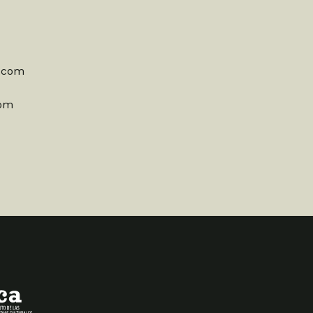
l.com
com