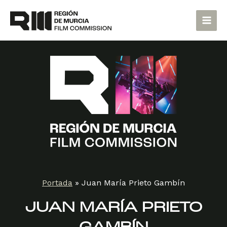
Ir
Main
al
Men
contenido
Portada
»
Juan María Prieto Gambín
JUAN MARÍA PRIETO