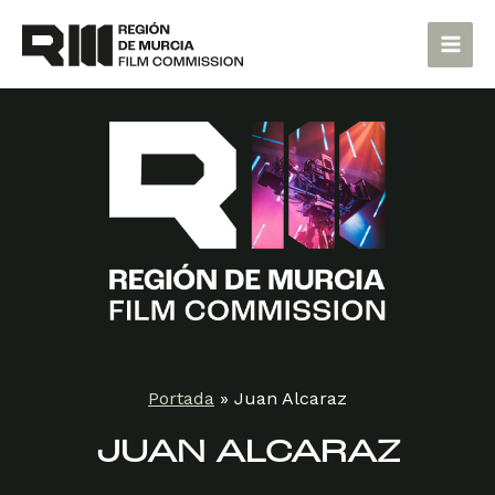
Ir
Main
al
Men
contenido
Portada
»
Juan Alcaraz
JUAN ALCARAZ