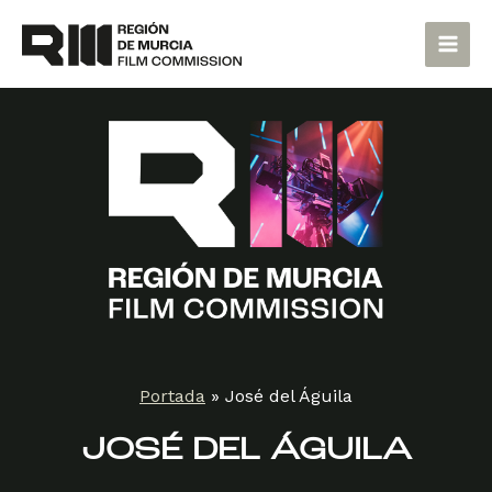
Ir
Main
al
Men
contenido
Portada
»
José del Águila
JOSÉ DEL ÁGUILA