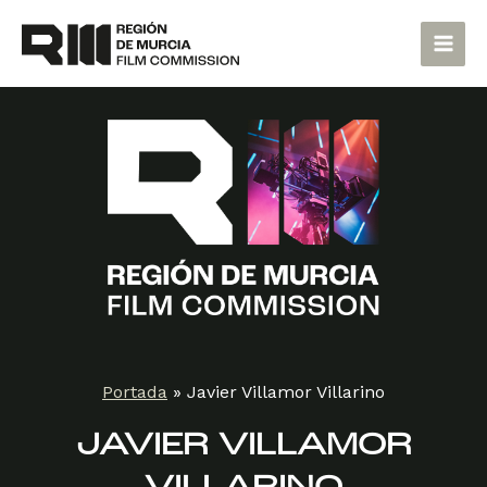
Ir
Main
al
Men
contenido
Portada
»
Javier Villamor Villarino
JAVIER VILLAMOR