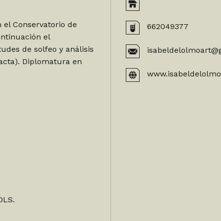
 el Conservatorio de
662049377
tinuación el
udes de solfeo y análisis
isabeldelolmoart@
acta). Diplomatura en
www.isabeldelolm
OLS.