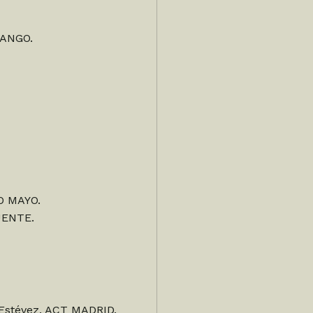
ANGO.
O MAYO.
UENTE.
 Estévez. ACT MADRID.