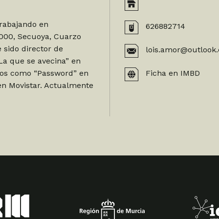
trabajando en
626882714
2000, Secuoya, Cuarzo
 sido director de
lois.amor@outlook.
La que se avecina” en
tos como “Password” en
Ficha en IMBD
en Movistar. Actualmente