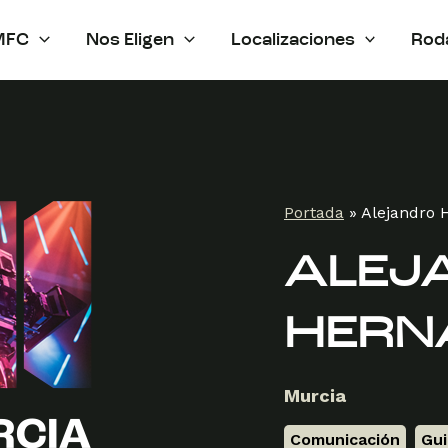
MFC
Nos Eligen
Localizaciones
Rod
Portada
»
Alejandro 
ALEJ
HERN
Murcia
Comunicación
,
Gu