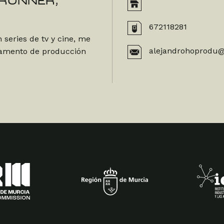
 RUNNER,
672118281
 series de tv y cine, me
alejandrohoprodu
tamento de producción