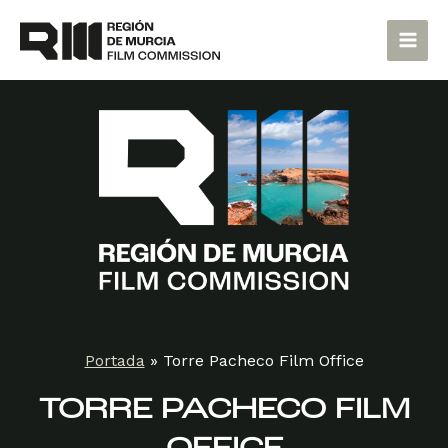
Ir
Main
al
Men
contenido
Portada
»
Torre Pacheco Film Office
TORRE PACHECO FILM