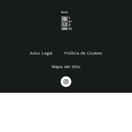
Spain Film Commission
Aviso Legal
Política de Cookies
Mapa del Sitio
I
n
s
t
a
g
r
a
m