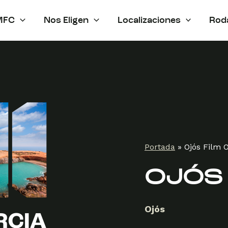
MFC
Nos Eligen
Localizaciones
Rod
Portada
»
Ojós Film O
OJÓS 
Ojós