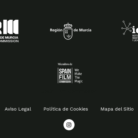
Spain Film Commission
Aviso Legal
Política de Cookies
Mapa del Sitio
I
n
s