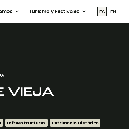
ES
EN
amos
Turismo y Festivales
JA
 VIEJA
s
,
Infraestructuras
,
Patrimonio Histórico