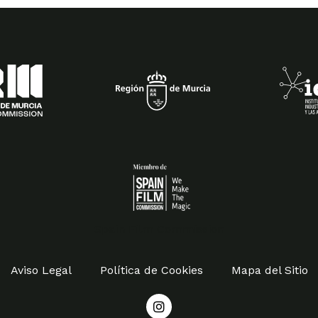
Spain Film Commission
Aviso Legal
Política de Cookies
Mapa del Sitio
I
n