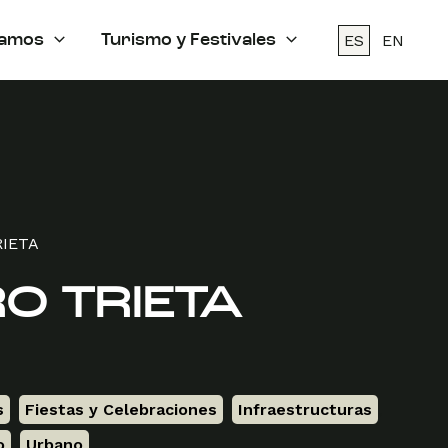
ES
EN
amos
Turismo y Festivales
RIETA
O TRIETA
s
,
Fiestas y Celebraciones
,
Infraestructuras
,
o
,
Urbano