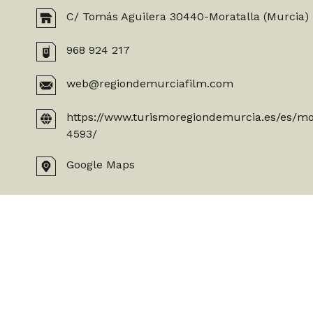
C/ Tomás Aguilera 30440-Moratalla (Murcia)
968 924 217
web@regiondemurciafilm.com
https://www.turismoregiondemurcia.es/es/mo
4593/
Google Maps