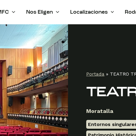
MFC
Nos Eligen
Localizaciones
Rod
Portada
»
TEATRO T
TEATR
Moratalla
Entornos singulare
Patrimonio Históric