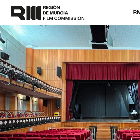
Ir
al
R
contenido