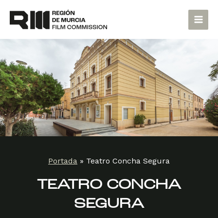
Ir
Main
al
Men
contenido
Portada
»
Teatro Concha Segura
TEATRO CONCHA
SEGURA