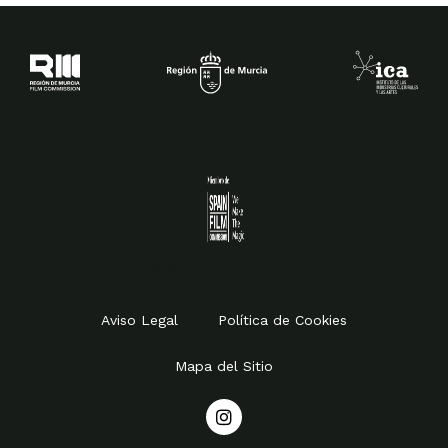
Spain Film Commission
Aviso Legal
Política de Cookies
Mapa del Sitio
I
n
s