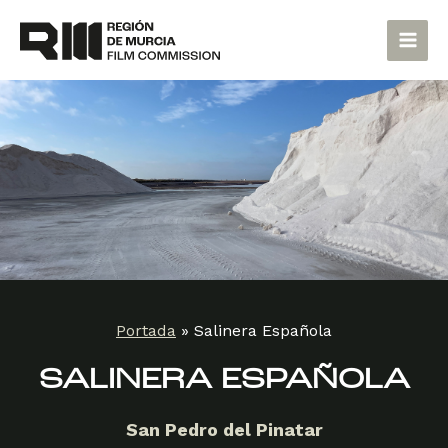
Ir
Main
al
Men
contenido
Portada
»
Salinera Española
SALINERA ESPAÑOLA
San Pedro del Pinatar