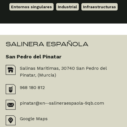
Entornos singulares
,
Industrial
,
Infraestructuras
SALINERA ESPAÑOLA
San Pedro del Pinatar
Salinas Maritimas, 30740 San Pedro del
Pinatar, (Murcia)
968 180 812
pinatar@xn--salineraespaola-9qb.com
Google Maps