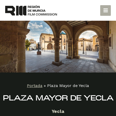
Ir
Main
al
Men
contenido
Portada
»
Plaza Mayor de Yecla
PLAZA MAYOR DE YECLA
Yecla