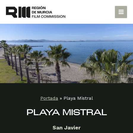
Ir
Main
al
Men
contenido
Portada
»
Playa Mistral
PLAYA MISTRAL
San Javier