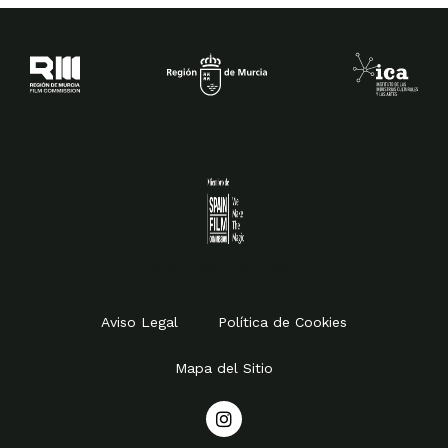
Spain Film Commission
Aviso Legal
Política de Cookies
Mapa del Sitio
I
n
s