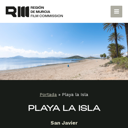
Ir
Main
al
Men
contenido
Portada
»
Playa la Isla
PLAYA LA ISLA
San Javier