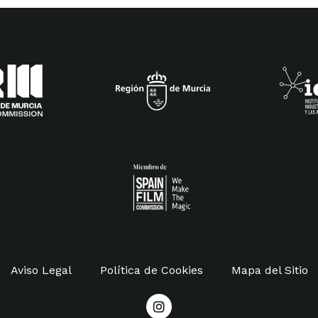
Spain Film Commission
Aviso Legal
Política de Cookies
Mapa del Sitio
I
n