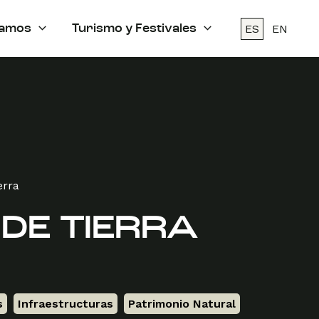
ES
EN
amos
Turismo y Festivales
erra
 DE TIERRA
s
,
Infraestructuras
,
Patrimonio Natural