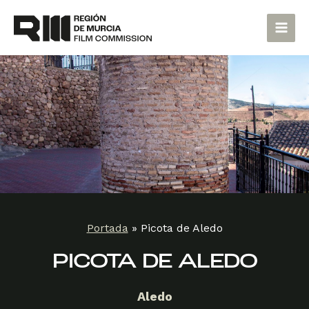
Ir
Main
al
Men
contenido
Portada
»
Picota de Aledo
PICOTA DE ALEDO
Aledo