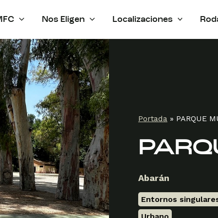
MFC
Nos Eligen
Localizaciones
Rod
Portada
»
PARQUE M
PARQ
Abarán
Entornos singulare
Urbano