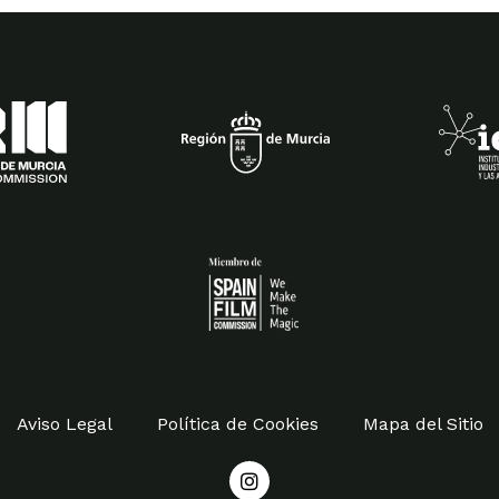
Spain Film Commission
Aviso Legal
Política de Cookies
Mapa del Sitio
I
n